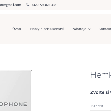
on@gmail.com
+420 724 823 338
Úvod
Plátky a příslušenství
Nástroje
Kontak
Hemk
Zvolte si 
Tvrdost