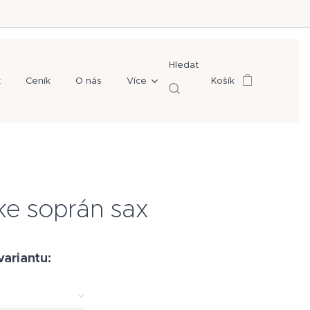
Hledat
t
Ceník
O nás
Více
Košík
e soprán sax
variantu: