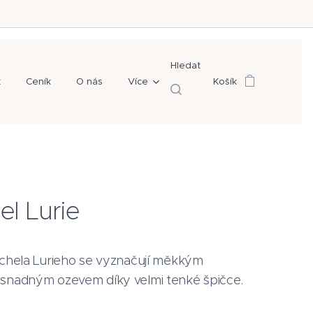
Hledat
t
Ceník
O nás
Více
Košík
el Lurie
tchela Lurieho se vyznačují měkkým
snadným ozevem díky velmi tenké špičce.