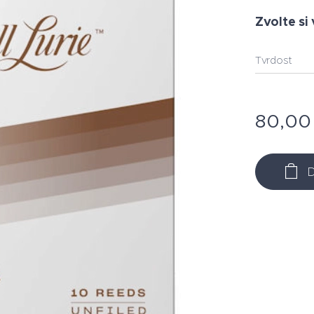
Zvolte si 
Tvrdost
80,00
D