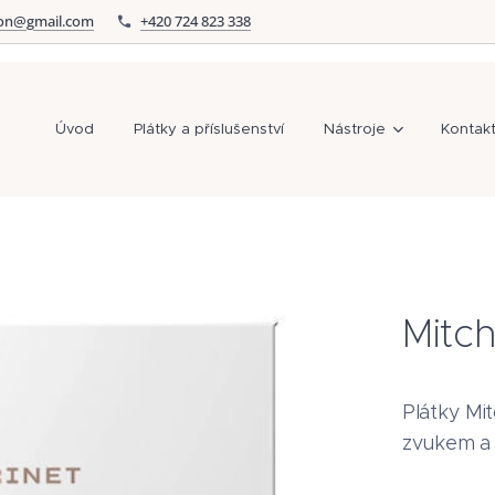
on@gmail.com
+420 724 823 338
Úvod
Plátky a příslušenství
Nástroje
Kontak
Mitch
Plátky Mi
zvukem a 